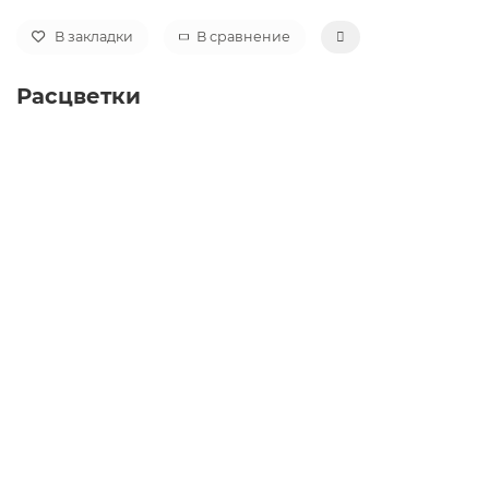
В закладки
В сравнение
Расцветки
Автокресло Britax Roemer Adventure Plus 2 (15-36
кг), Night Blue
Автокресло Britax Roemer Adventure Plus 2 (15-36
кг), Burgundy Red