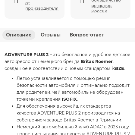
большинство
от
регионов
производителя
России
Описание
Отзывы
Вопрос-ответ
ADVENTURE PLUS 2
– это безопасное и удобное детское
автокресло от немецкого бренда
Britax Roemer
,
созданное в соответствии с новым стандартом
i-SIZE
.
Легко устанавливается с помощью ремня
безопасности автомобиля и оптимально подходит
для родителей, чей автомобиль не оборудован
точками крепления
ISOFIX
.
Для обеспечения высочайших стандартов
качества ADVENTURE PLUS 2 производится на
собственном заводе Britax Roemer в Германии.
Немецкий автомобильный клуб ADAC в 2023 году
провел испытания автокресла ADVENTURE PLUS 2