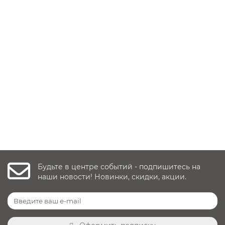
Автокресло Britax Roemer Trifix 2 i-Size (9-22 кг,
группа 1), Storm Grey Trendline
Заказать ✓
52 290 руб.
Уточнить наличие
Будьте в центре событий - подпишитесь на
наши новости! Новинки, скидки, акции.