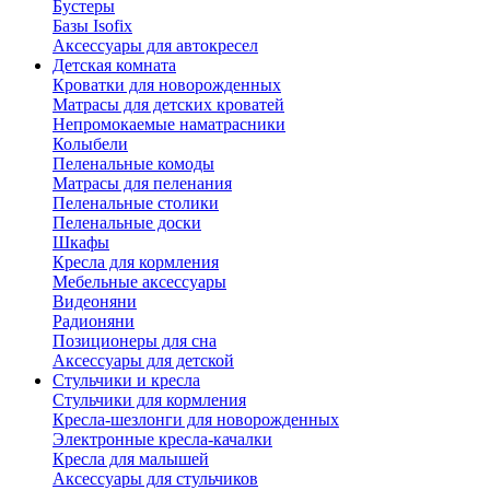
Бустеры
Базы Isofix
Аксессуары для автокресел
Детская комната
Кроватки для новорожденных
Матрасы для детских кроватей
Непромокаемые наматрасники
Колыбели
Пеленальные комоды
Матрасы для пеленания
Пеленальные столики
Пеленальные доски
Шкафы
Кресла для кормления
Мебельные аксессуары
Видеоняни
Радионяни
Позиционеры для сна
Аксессуары для детской
Стульчики и кресла
Стульчики для кормления
Кресла-шезлонги для новорожденных
Электронные кресла-качалки
Кресла для малышей
Аксессуары для стульчиков