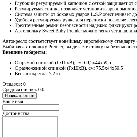
Глубокий регулируемый капюшон с сеткой защищает от с
Регулируемая спинка позволяет установить эргономично
Система защиты от боковых ударов L.S.P обеспечивает д
Удобная регулируемая ручка для переноски позволяет лег
Трехточечные ремни безопасности надежно фиксируют ре
Автолюльку Sweet Baby Premier можно легко устанавлива
Автокресло соответствует новейшему европейскому стандарту 
Выбирая автолюльку Premier, вы делаете ставку на безопасност
Внешние габариты:
С прямой спинкой (ГхШхВ), см: 69,5х44x59,5
С разложенной спинкой (ГхШхВ), см: 75,5х44х59,5
Вес автокресла: 5,2 кг
Отзывов: 0
Средняя оценка: 0.0
Написать отзыв
Ваше имя
Достоинства