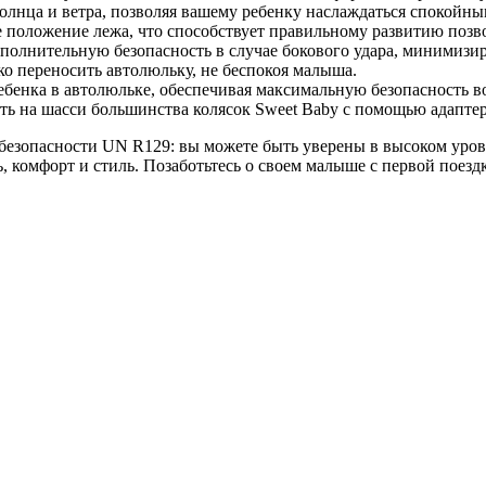
олнца и ветра, позволяя вашему ребенку наслаждаться спокойны
е положение лежа, что способствует правильному развитию позв
ополнительную безопасность в случае бокового удара, минимизир
ко переносить автолюльку, не беспокоя малыша.
бенка в автолюльке, обеспечивая максимальную безопасность во
ть на шасси большинства колясок Sweet Baby с помощью адапте
безопасности UN R129: вы можете быть уверены в высоком уровн
ь, комфорт и стиль. Позаботьтесь о своем малыше с первой поезд