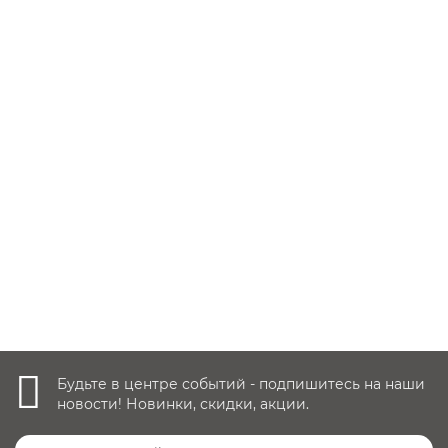
Уточнить наличие
Автокресло Bugaboo Turtle Air by Nuna, Black
Заказать ✓
29 011 руб.
Уточнить наличие
Будьте в центре событий - подпишитесь на наши
новости! Новинки, скидки, акции.