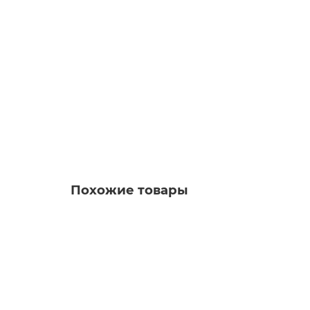
В наличии ✓
2 800 руб.
Похожие товары
Автокресло Rant Walker Safety Line (0-13 кг), 
Заказать ✓