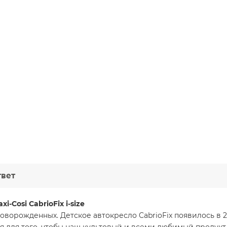
Автокресло Maxi-Cosi CabrioFix i-size (0
твет
i-Cosi CabrioFix i-size
оворожденных. Детское автокресло CabrioFix появилось в 2