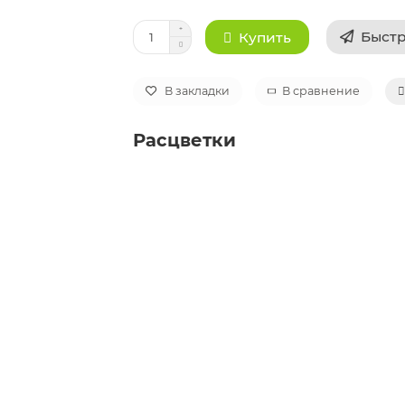
Быстр
Купить
В закладки
В сравнение
Расцветки
Автокресло Maxi-Cosi CabrioFix i-size (
Black