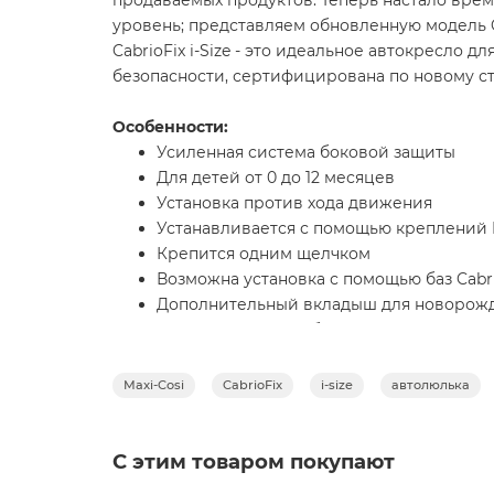
продаваемых продуктов. Теперь настало вре
уровень; представляем обновленную модель Cab
CabrioFix i-Size - это идеальное автокресло 
безопасности, сертифицирована по новому станд
Особенности:
Усиленная система боковой защиты
Для детей от 0 до 12 месяцев
Установка против хода движения
Устанавливается с помощью креплений I
Крепится одним щелчком
Возможна установка с помощью баз CabrioF
Дополнительный вкладыш для новорож
3-точечные ремни безопасности c цент
Длина ремней регулируется одним дв
Эргономичная ручка для переноски
Maxi-Cosi
CabrioFix
i-size
автолюлька
Чехол можно снять и постирать при 30°
Соответствует сертификату безопасности
С этим товаром покупают
Размеры:
73 длина 44 ширина 36 высота