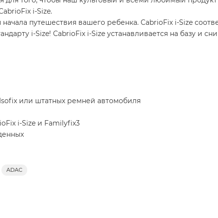
мя для того, чтобы наш культовый и всеми любимый продук
rioFix i-Size.
для начала путешествия вашего ребенка. CabrioFix i-Size со
арту i-Size! CabrioFix i-Size устанавливается на базу и сни
sofix или штатных ремней автомобиля
ix i-Size и Familyfix3
денных
рализованной системой натяжения
ижением
ADAC
 i-Size