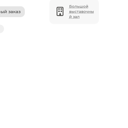
Большой
ый заказ
выставочны
й зал
0-13 кг), Essential