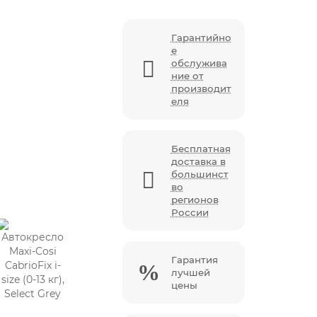
Гарантийно
е
обслужива
ние от
производит
еля
Бесплатная
доставка в
большинст
во
регионов
России
Гарантия
лучшей
цены