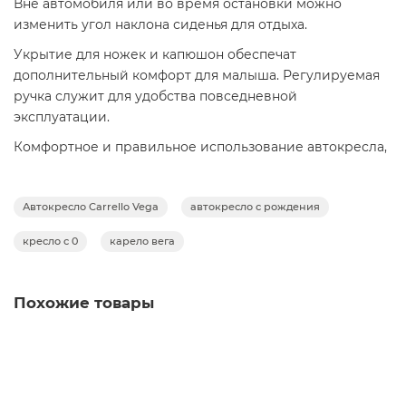
Вне автомобиля или во время остановки можно
изменить угол наклона сиденья для отдыха.
Укрытие для ножек и капюшон обеспечат
дополнительный комфорт для малыша. Регулируемая
ручка служит для удобства повседневной
эксплуатации.
Комфортное и правильное использование автокресла,
согласно росту ребёнка, обеспечит регулировка
подголовника и наплечных ремней в восьми
Автокресло Carrello Vega
автокресло с рождения
положениях. Для фиксации автокресла используйте
трехточечный ремень безопасности для взрослых.
кресло с 0
карело вега
Предусмотрена установка автокресла на базу ISOFIX с
опорной стойкой (приобретается отдельно).
Похожие товары
Установка автокресла на базу обеспечит максимальную
защиту малыша. База соответствует последнему
стандарту I-SIZE, оборудована системой ISOFIX и
опорной стойкой.
Автокресло-коляска Doona I (0-13 кг), Blush Pink
Крепление ISOFIX и длина опорной стойки