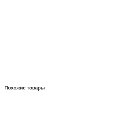
База Isofix для автокресла Tutis Beno PP210
В наличии ✓
9 900 руб.
Купить
Быстрый заказ
Похожие товары
Автокресло Tutis Beno Plus 360 (0-36кг) Black, с базой Isofix