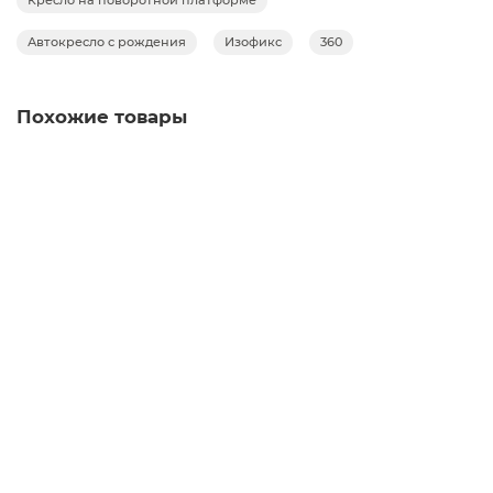
Кресло на поворотной платформе
Автокресло с рождения
Изофикс
360
Похожие товары
Ваша скидка: - 10%
Автокресло Rant Multifix (40-150см), Black
Заказать ✓
1 отзыв
17 990 руб.
19 990 руб.
Уточнить наличие
Ваша скидка: - 10%