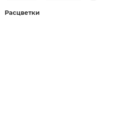
Расцветки
Автокресло Rant Multifix (40-150см), Grey
Автокресло Rant Multifix (40-150см), Beige