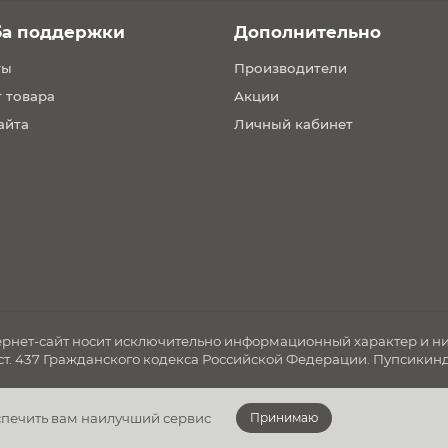
й
антируют защиту при боковых и фронтальных столкновениях
ба поддержки
Дополнительно
о сконструирован для дополнительной защиты головы и ш
ты
Производители
ьную установку кресла и фиксацию ребенка
 товара
Акции
айта
Личный кабинет
я ISOFIX + опорная нога
OFIX + опорная нога
 ISOFIX + штатный ремень или только штатные ремни безопас
рнет-сайт носит исключительно информационный характер и ни 
ст. 437 Гражданского кодекса Российской Федерации. Пупсикинде
еспечить вам наилучший сервис
Принимаю