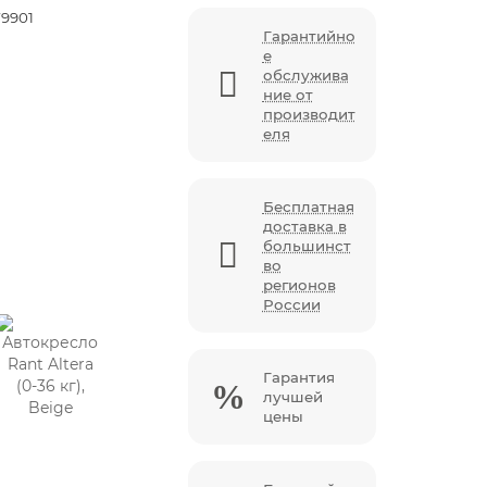
9901
Гарантийно
е
обслужива
ние от
производит
еля
Бесплатная
доставка в
большинст
во
регионов
России
Гарантия
лучшей
цены