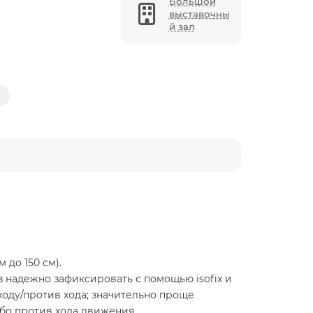
Большой
выставочны
й зал
м до 150 см).
 надежно зафиксировать с помощью isofix и
 ходу/против хода; значительно проще
либо против хода движения.