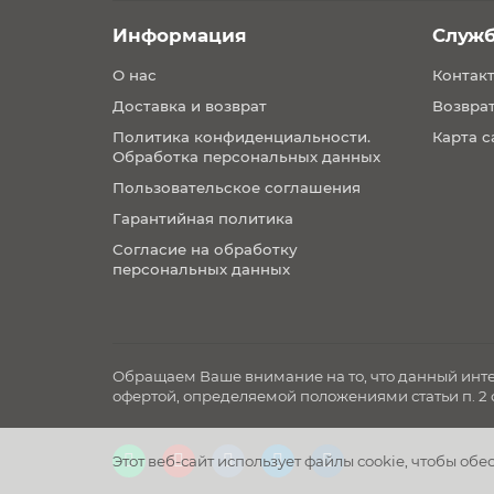
обеспечат надежное прилегание ремне
корпус из ударопрочного пластика гар
Информация
Служ
анатомический подголовник специальн
О нас
Контак
цветные индикаторы подтвердят правил
Доставка и возврат
Возврат
Способы установки:
Политика конфиденциальности.
Карта с
40–105 см (0-18 кг): против хода движени
Обработка персональных данных
76–105 см (9-18 кг): по ходу движения IS
Пользовательское соглашения
105–150 см (15-36 кг): по ходу движения
Гарантийная политика
Согласие на обработку
персональных данных
Обращаем Ваше внимание на то, что данный инте
офертой, определяемой положениями статьи п. 2 
Этот веб-сайт использует файлы cookie, чтобы об