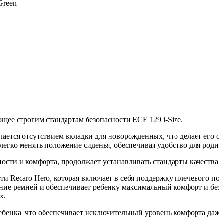
щее строгим стандартам безопасности ECE 129 i-Size.
личается отсутствием вкладки для новорожденных, что делает ег
т легко менять положение сиденья, обеспечивая удобство для род
сности и комфорта, продолжает устанавливать стандарты качеств
сти Recaro Hero, которая включает в себя поддержку плечевого 
ние ремней и обеспечивает ребенку максимальный комфорт и без
ах.
ебенка, что обеспечивает исключительный уровень комфорта да