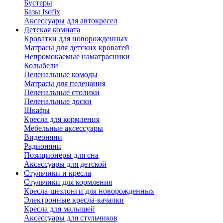
Бустеры
Базы Isofix
Аксессуары для автокресел
Детская комната
Кроватки для новорожденных
Матрасы для детских кроватей
Непромокаемые наматрасники
Колыбели
Пеленальные комоды
Матрасы для пеленания
Пеленальные столики
Пеленальные доски
Шкафы
Кресла для кормления
Мебельные аксессуары
Видеоняни
Радионяни
Позиционеры для сна
Аксессуары для детской
Стульчики и кресла
Стульчики для кормления
Кресла-шезлонги для новорожденных
Электронные кресла-качалки
Кресла для малышей
Аксессуары для стульчиков