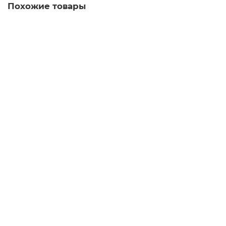
Похожие товары
Защита от солнца c москитной сеткой Doona X 360°
Protection
В наличии ✓
3 519 руб.