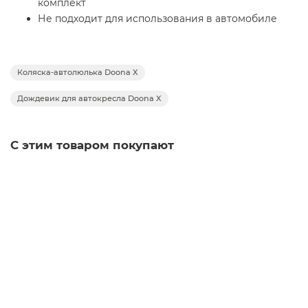
комплект
Не подходит для использования в автомобиле
Коляска-автолюлька Doona X
Дождевик для автокресла Doona X
С этим товаром покупают
Автокресло-коляска Doona X (0-13 кг), Dusty Sage