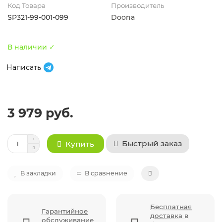
Код Товара
Производитель
SP321-99-001-099
Doona
В наличии ✓
Написать
3 979 руб.
Быстрый заказ
Купить
В закладки
В сравнение
Бесплатная
Гарантийное
доставка в
обслуживание